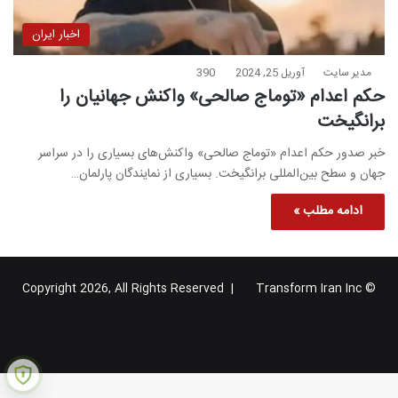
اخبار ایران
مدیر سایت
آوریل 25, 2024
390
حکم اعدام «توماج صالحی» واکنش جهانیان را
برانگیخت
خبر صدور حکم اعدام «توماج صالحی» واکنش‌های بسیاری را در سراسر
جهان و سطح بین‌المللی برانگیخت. بسیاری از نمایندگان پارلمان…
ادامه مطلب »
Transform Iran Inc
© Copyright 2026, All Rights Reserved |
خوراک
فیس
X
یوتیوب
اینستاگرام
تلگرام
گوگل
بوک
پلاس