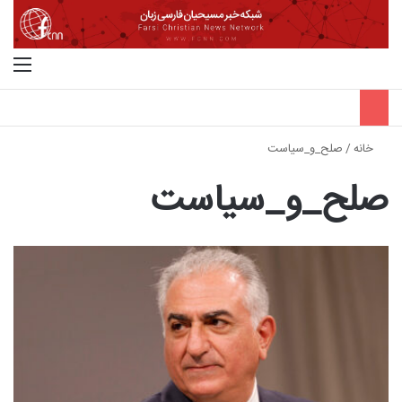
جستجو برای
منو
خانه
/
صلح_و_سیاست
صلح_و_سیاست