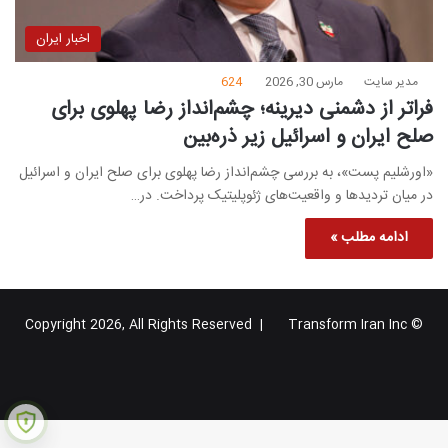
اخبار ایران
مدیر سایت
مارس 30, 2026
624
فراتر از دشمنی دیرینه؛ چشم‌انداز رضا پهلوی برای
صلح ایران و اسرائیل زیر ذره‌بین
«اورشلیم پست»، به بررسی چشم‌انداز رضا پهلوی برای صلح ایران و اسرائیل
در میان تردیدها و واقعیت‌های ژئوپلیتیک پرداخت. در…
ادامه مطلب »
Transform Iran Inc
© Copyright 2026, All Rights Reserved |
خوراک
فیس
X
یوتیوب
اینستاگرام
تلگرام
گوگل
بوک
پلاس