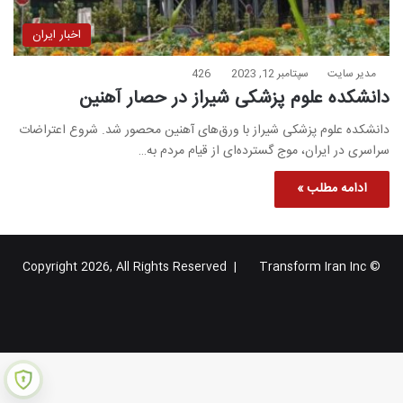
اخبار ایران
مدیر سایت
سپتامبر 12, 2023
426
دانشکده علوم پزشکی شیراز در حصار آهنین
دانشکده علوم پزشکی شیراز با ورق‌های آهنین محصور شد. شروع اعتراضات
سراسری در ایران، موج گسترده‌ای از قیام مردم به…
ادامه مطلب »
Transform Iran Inc
© Copyright 2026, All Rights Reserved |
خوراک
فیس
X
یوتیوب
اینستاگرام
تلگرام
گوگل
بوک
پلاس