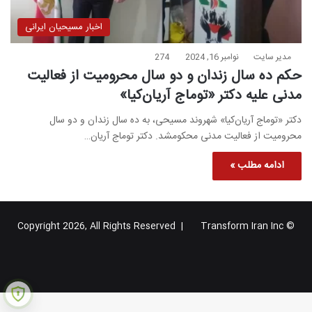
اخبار مسیحیان ایرانی
مدیر سایت
نوامبر 16, 2024
274
حکم ده سال زندان و دو سال محرومیت از فعالیت
مدنی علیه دکتر «توماج آریان‌کیا»
دکتر «توماج آریان‌کیا» شهروند مسیحی، به ده سال زندان و دو سال
محرومیت از فعالیت مدنی محکومشد. دکتر توماج آریان…
ادامه مطلب »
Transform Iran Inc
© Copyright 2026, All Rights Reserved |
خوراک
فیس
X
یوتیوب
اینستاگرام
تلگرام
گوگل
بوک
پلاس