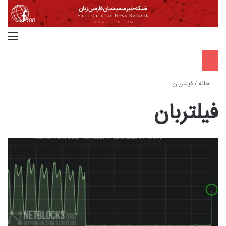
جستجو برای
منو
خانه
/
فیلتربان
فیلتربان