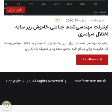
اخبار ایران
مدیر سایت
ژانویه 19, 2026
720
اینترنتِ مهندسی‌شده، جنایتی خاموش زیر سایه
اختلال سراسری
اینترنتِ مهندسی‌شده در ایران، روایت جنایتی خاموش و اختلال سراسری‌ست
که حکومت برای منافع خود به‌طور محدود و ضعیف راه‌اندازی…
ادامه مطلب »
Transform Iran Inc
© Copyright 2026, All Rights Reserved |
خوراک
فیس
X
یوتیوب
اینستاگرام
تلگرام
گوگل
بوک
پلاس