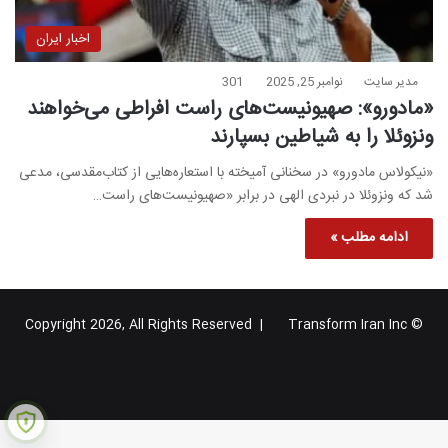
اخبار ایران
مدیر سایت
نوامبر 25, 2025
301
«مادورو»: صهیونیست‌های راست افراطی می‌خواهند
ونزوئلا را به شیاطین بسپارند
«نیکولاس مادورو» در سخنانی آمیخته با استعاره‌هایی از کتاب‌مقدسی، مدعی
شد که ونزوئلا در نبردی الهی در برابر «صهیونیست‌های راست…
ادامه مطلب »
Transform Iran Inc
© Copyright 2026, All Rights Reserved |
خوراک
فیس
X
یوتیوب
اینستاگرام
تلگرام
گوگل
بوک
پلاس