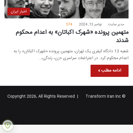
اخبار ایران
مدیر سایت
نوامبر 13, 2024
574
متهمین پرونده «شهرک اکباتان» به اعدام محکوم
شدند
شعبه 13 دادگاه کیفری یک تهران، متهمین پرونده «شهرک اکباتان» را به
اعدام محکوم کرد. در اعتراضات سراسری «زن، زندگی،…
ادامه مطلب »
Transform Iran Inc
© Copyright 2026, All Rights Reserved |
خوراک
فیس
X
یوتیوب
اینستاگرام
تلگرام
گوگل
بوک
پلاس