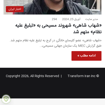
اخبار ایران
مدیر سایت
آوریل 25, 2024
294
«شهاب شاهی» شهروند مسیحی به «تبلیغ علیه
نظام» متهم شد
«شهاب شاهی» عضو کلیسای خانگی در کرج به تبلیغ علیه نظام متهم شد.
طبق گزارش MEC یک سازمان جهانی مسیحی،…
ادامه مطلب »
Transform Iran Inc
© Copyright 2026, All Rights Reserved |
خوراک
فیس
X
یوتیوب
اینستاگرام
تلگرام
گوگل
بوک
پلاس