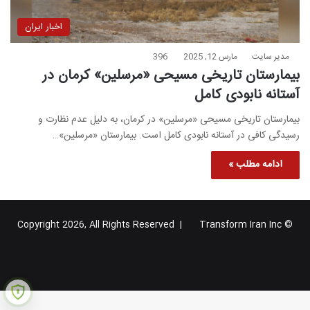
اخبار ایران
مدیر سایت
مارس 12, 2025
396
بیمارستان تاریخی مسیحی «مرسلین» کرمان در
آستانه نابودی کامل
بیمارستان تاریخی مسیحی «مرسلین» در کرمان، به دلیل عدم نظارت و
رسیدگی کافی در آستانه نابودی کامل است. بیمارستان «مرسلین»…
ادامه مطلب »
Transform Iran Inc
© Copyright 2026, All Rights Reserved |
خوراک
فیس
X
یوتیوب
اینستاگرام
تلگرام
گوگل
بوک
پلاس