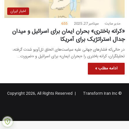
اخبار ایران
مدیر سایت
سپتامبر 27, 2025
655
«کرانه باختری» بحران ایمان برای اسرائیل و میدان
جدال استراتژیک برای آمریکا
در حالی‌که فشارهای جهانی علیه سیاست‌های الحاق تل‌آویو شدت گرفته،
تحلیلگران، کرانه باختری را «بحران ایمان» برای اسرائیل و «ضرورت…
ادامه مطلب »
Transform Iran Inc
© Copyright 2026, All Rights Reserved |
خوراک
فیس
X
یوتیوب
اینستاگرام
تلگرام
گوگل
بوک
پلاس