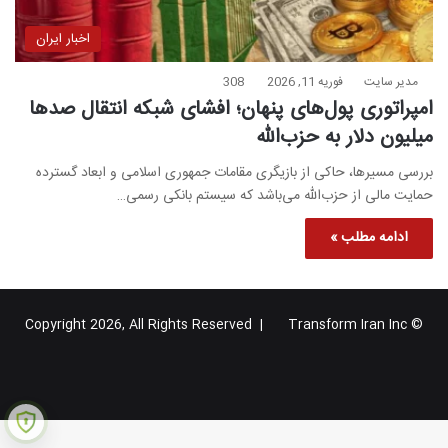
اخبار ایران
مدیر سایت
فوریه 11, 2026
308
امپراتوری پول‌های پنهان؛ افشای شبکه انتقال صدها
میلیون دلار به حزب‌الله
بررسی مسیرها، حاکی از بازیگری مقامات جمهوری اسلامی و ابعاد گسترده
حمایت مالی از حزب‌الله می‌باشد که سیستم بانکی رسمی…
ادامه مطلب »
Transform Iran Inc
© Copyright 2026, All Rights Reserved |
خوراک
فیس
X
یوتیوب
اینستاگرام
تلگرام
گوگل
بوک
پلاس