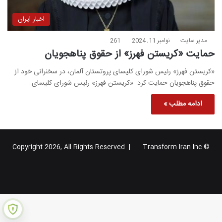
اخبار ایران
مدیر سایت
نوامبر 11, 2024
261
حمایت «کریستن فهرز» از حقوق پناهجویان
«کریستن فهرز» رئیس شورای کلیسای پروتستان آلمان، در سخنرانی خود از
حقوق پناهجویان حمایت کرد. «کریستن فهرز» رئیس شورای کلیسای…
ادامه مطلب »
Transform Iran Inc
© Copyright 2026, All Rights Reserved |
خوراک
فیس
X
یوتیوب
اینستاگرام
تلگرام
گوگل
بوک
پلاس