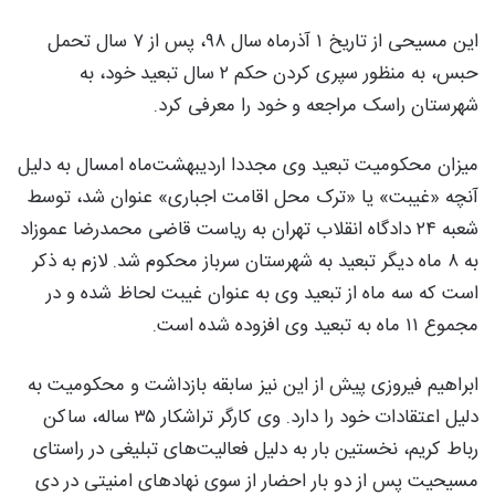
این مسیحی از تاریخ ۱ آذرماه سال ۹۸، پس از ۷ سال تحمل
حبس، به منظور سپری کردن حکم ۲ سال تبعید خود، به
شهرستان راسک مراجعه و خود را معرفی کرد.
میزان محکومیت تبعید وی مجددا اردیبهشت‌ماه امسال به دلیل
آنچه «غیبت» یا «ترک محل اقامت اجباری» عنوان شد، توسط
شعبه ۲۴ دادگاه انقلاب تهران به ریاست قاضی محمدرضا عموزاد
به ۸ ماه دیگر تبعید به شهرستان سرباز محکوم شد. لازم به ذکر
است که سه ماه از تبعید وی به عنوان غیبت لحاظ شده و در
مجموع ۱۱ ماه به تبعید وی افزوده شده است.
ابراهیم فیروزی پیش از این نیز سابقه بازداشت و محکومیت به
دلیل اعتقادات خود را دارد. وی کارگر تراشکار ۳۵ ساله، ساکن
رباط کریم، نخستین بار به دلیل فعالیت‌های تبلیغی در راستای
مسیحیت پس از دو بار احضار از سوی نهادهای امنیتی در دی