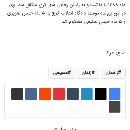
ماه ۱۳۸۸ بازداشت و به زندان رجایی شهر کرج منتقل شد. وی
در این پرونده توسط دادگاه انقلاب کرج به ۵ ماه حبس تعزیری
و ۵ ماه حبس تعلیقی محکوم شد.
منبع: هرانا
زاهدان
زندان
مسیحی
لینکدین
‫تامبلر
‫پین‌ترست
‫رددیت
‫VKontakte
اشتراک گذاری از طریق ایمیل
چاپ
مدیر سایت