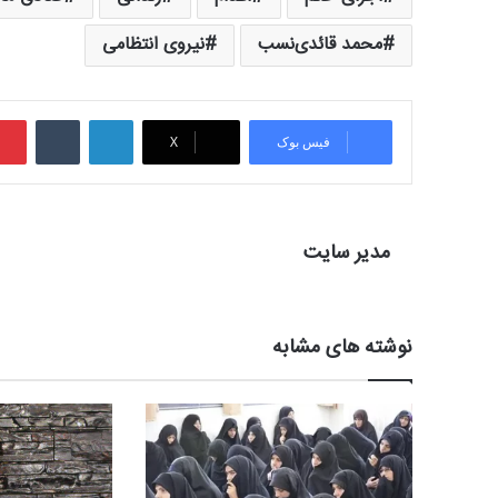
محمد قائدی‌نسب
نیروی انتظامی
لینکدین
‫تامبلر
فیس بوک
X
مدیر سایت
نوشته های مشابه