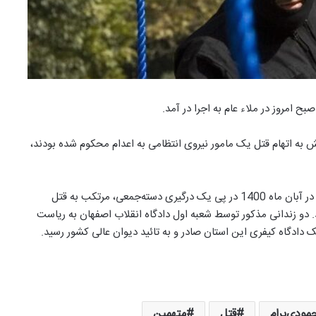
ح امروز در ملاء عام به اجرا در آمد.
ه 1402، دو زندانی که ماه‌ها پیش به اتهام قتل یک مامور نیروی انتظامی به اعدام محکوم شده بودند،
«محمد قائدی‌نسب» 38 ساله و «صادق محمودی‌برام» 25 ساله در آبان ماه 1400 در پی یک درگیری دسته‌جمعی، مرتکب به قتل
 دو زندانی مذکور توسط شعبه اول دادگاه انقلاب اصفهان به ریاست
دادگاه کیفری این استان صادر و به تائید دیوان عالی کشور رسید.
ودی‌برام
قتل
متهمین