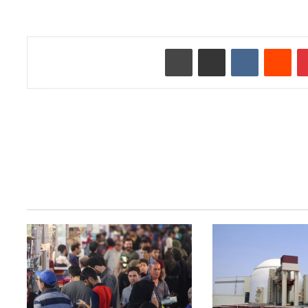
‫پین‌ترست
‫رددیت
‫VKontakte
اشتراک گذاری از طریق ایمیل
چاپ