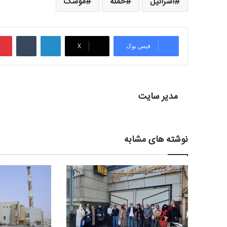
اسرائیل
حمله
موشک
لینکدین
‫تامبلر
فیس بوک
X
مدیر سایت
نوشته های مشابه