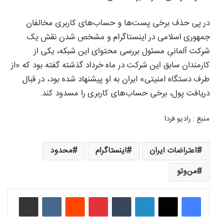
در پی حذف برخی پست‌ها و حساب‌های کاربری مخالفان
جمهوری اسلامی در اینستاگرام و مشخص شدن نقش یک
شرکت آلمانیِ مسئول بررسی محتوای این شبکه، یکی از
کارمندان سابق این شرکت در ماه خرداد گذشته گفته بود که «از
طرف دستگاه امنیتی» ایران به او پیشنهاد شده بود، در قبال
دریافت پول، برخی حساب‌های کاربری را مسدود کند.
منبع : رادیو فردا
اعتراضات ایران
اینستاگرام
محدود
من‌وتو
لینکدین
‫تامبلر
‫پین‌ترست
‫رددیت
‫VKontakte
اشتراک گذاری از طریق ایمیل