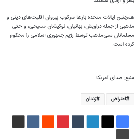
بشر و آزادی هستند.
همچنین ایالات متحده بارها سرکوب پیروان اقلیت‌های دینی و
مذهبی از جمله دراویش، بهائیان، نوکیشان مسیحی، و حتی
مسلمانان سنی‌مذهب توسط رژیم جمهوری اسلامی را محکوم
کرده است.
منبع: صدای آمریکا
اعتراض
زندان
لینکدین
‫تامبلر
‫پین‌ترست
‫رددیت
‫VKontakte
اشتراک گذاری از طریق ایمیل
چاپ