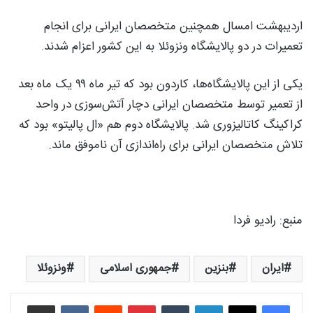
اردیبهشت امسال همچنین متخصصان ایرانی برای انجام
تعمیرات در دو پالایشگاه ونزوئلا به این کشور اعزام شدند.
یکی از این پالایشگاه‌ها، کاردون بود که تیر ماه ۹۹ یک ماه بعد
از تعمیر توسط متخصصان ایرانی دچار آتش‌سوزی در واحد
کراکینگ کاتالیزوری شد. پالایشگاه دوم هم «ال پالیتو» بود که
تلاش متخصصان ایرانی برای راه‌اندازی آن ناموفق ماند.
منبع: ‌رادیو فردا
ایران
بنزین
جمهوری اسلامی
ونزوئلا
لینکدین
‫تامبلر
‫پین‌ترست
‫رددیت
‫VKontakte
اشتراک گذاری از طریق ایمیل