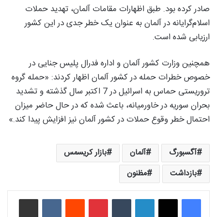
صادر کرده بود. طبق اظهارات مقامات آلمان، تهدید حملات
اسلام‌گرایانه در آلمان به عنوان یک خطر جدی در این کشور
ارزیابی شده است.
همچنین وزارت کشور آلمان و اداره فدرال پلیس جنایی در
خصوص خطرات حمله در کشور آلمان اظهار کردند: «حمله گروه
تروریستی حماس به اسرائیل در 7 اکتبر سال گذشته و تشدید
بحران سوریه در خاورمیانه، باعث شده که در حال حاضر میزان
احتمال خطر وقوع حملات در کشور آلمان نیز افزایش پیدا کند.»
آگسبورگ
آلمان
بازار کریسمس
بازداشت
مظنون
لینکدین
‫تامبلر
‫پین‌ترست
‫رددیت
‫VKontakte
اشتراک گذاری از طریق ایمیل