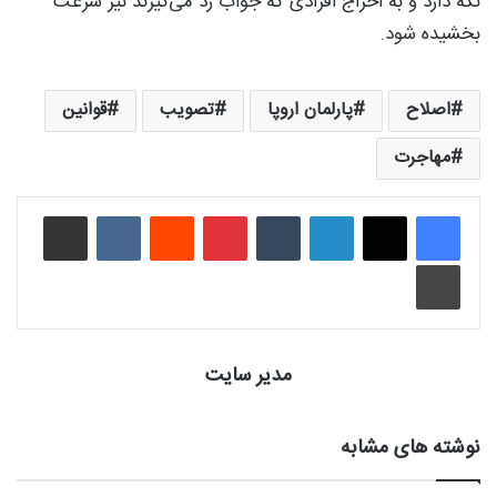
نگه دارد و به اخراج افرادی که جواب رد می‌گیرند نیز سرعت
بخشیده شود.
اصلاح
پارلمان اروپا
تصویب
قوانین
مهاجرت
لینکدین
‫تامبلر
‫پین‌ترست
‫رددیت
‫VKontakte
اشتراک گذاری از طریق ایمیل
چاپ
مدیر سایت
نوشته های مشابه