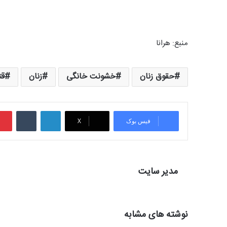
منبع: هرانا
حقوق زنان
خشونت خانگی
زنان
قت
لینکدین
‫تامبلر
فیس بوک
X
مدیر سایت
نوشته های مشابه