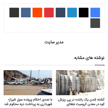
لینکدین
‫تامبلر
‫پین‌ترست
‫رددیت
‫VKontakte
اشتراک گذاری از طریق ایمیل
چاپ
مدیر سایت
نوشته های مشابه
کشته شدن یک راننده در پی ریزش
با صدور احکام پرونده سیل شیراز؛
کوه در معدن کرومیت جغتای
شهرداری به پرداخت دیه محکوم شد