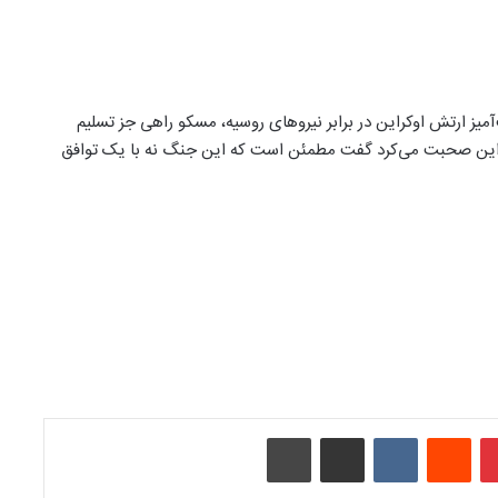
میز ارتش اوکراین در برابر نیروهای روسیه، مسکو راهی جز تسلیم
وکراین صحبت می‌کرد گفت مطمئن است که این جنگ نه با یک توافق
‫پین‌ترست
‫رددیت
‫VKontakte
اشتراک گذاری از طریق ایمیل
چاپ