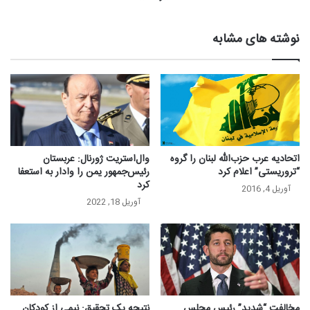
نوشته های مشابه
اتحادیه عرب حزب‌الله لبنان را گروه
وال‌استریت ژورنال: عربستان
“تروریستی” اعلام کرد
رئیس‌جمهور یمن را وادار به استعفا
کرد
آوریل 4, 2016
آوریل 18, 2022
مخالفت “شدید” رئیس مجلس
نتیجه یک تحقیق: نیمی از کودکان