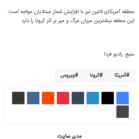
منطقه آمریکای لاتین نیز با افزایش شمار مبتلایان مواجه است.
این منطقه بیشترین میزان مرگ و میر بر اثر کرونا را دارد.
منبع: رادبو فردا
آمریکا
کرونا
ویروس
لینکدین
‫تامبلر
‫پین‌ترست
‫رددیت
‫VKontakte
اشتراک گذاری از طریق ایمیل
چاپ
مدیر سایت