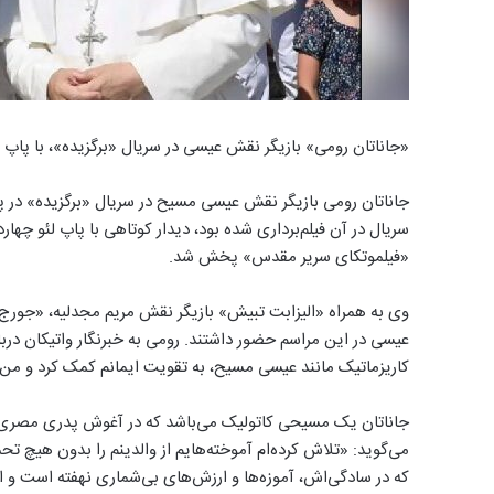
«جاناتان رومی» بازیگر نقش عیسی در سریال «برگزیده»، با پاپ لئ
جاناتان رومی بازیگر نقش عیسی مسیح در سریال «برگزیده» در 
سریال در آن فیلم‌برداری شده بود، دیدار کوتاهی با پاپ لئو چ
«فیلموتکای سریر مقدس» پخش شد.
وی به همراه «الیزابت تبیش» بازیگر نقش مریم مجدلیه، «جورج ز
عیسی در این مراسم حضور داشتند. رومی به خبرنگار واتیکان د
کاریزماتیک مانند عیسی مسیح، به تقویت ایمانم کمک کرد و من ا
جاناتان یک مسیحی کاتولیک می‌باشد که در آغوش پدری مصری و
می‌گوید: «تلاش کرده‌ام آموخته‌هایم از والدینم را بدون هیچ 
که در سادگی‌اش، آموزه‌ها و ارزش‌های بی‌شماری نهفته است و امی