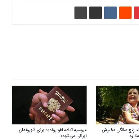
‫پین‌ترست
‫رددیت
‫VKontakte
اشتراک گذاری از طریق ایمیل
چاپ
ولد پنج سالگی دخترش
«روسیه آماده لغو روادید برای شهروندان
ا زد
ایرانی می‌شود»