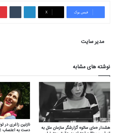
لینکدین
‫تامبلر
فیس بوک
X
مدیر سایت
نوشته های مشابه
نازنین زاغری در ت
هشدار «مای ساتو» گزارشگر سازمان ملل به
دست به اعتصاب غذ