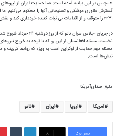
همچنین در این بیانیه آمده است: «ما حمایت ایران از نیروهای ن
گسترش فناوری موشکی و تسلیحاتی آنها را محکوم می‌کنیم. ما از
۲۲۳۱ را متوقف و از اقدامات بی ثبات کننده خودداری کند و نقش سازنده‌ای در تقویت ثبات منطقه‌ای و صلح ایفا نماید.»
در جریان اجلاس سران نات
نخست، مسئله افغانستان از این رو که با توجه به خروج نیروهای
مسئله مهم حمایت از اوکراین است به ویژه که روابط کی‌یف و م
تنش‌ها است.
منبع: صدای‌آمریکا
آمریکا
اروپا
ایران
ناتو
لینکدین
‫تامبلر
فیس بوک
X