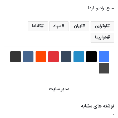
منبع: رادیو فردا
اوکراین
ایران
سپاه
کانادا
هواپیما
لینکدین
‫تامبلر
‫پین‌ترست
‫رددیت
‫VKontakte
اشتراک گذاری از طریق ایمیل
چاپ
مدیر سایت
نوشته های مشابه