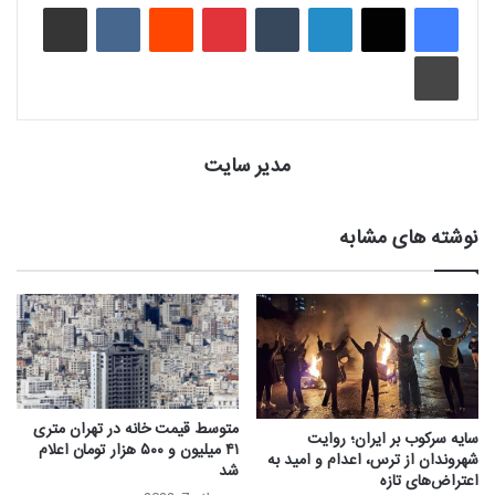
لینکدین
‫تامبلر
‫پین‌ترست
‫رددیت
‫VKontakte
اشتراک گذاری از طریق ایمیل
چاپ
مدیر سایت
نوشته های مشابه
متوسط قیمت خانه در تهران متری
سایه سرکوب بر ایران؛ روایت
۴۱ میلیون و ۵۰۰ هزار تومان اعلام
شهروندان از ترس، اعدام و امید به
شد
اعتراض‌های تازه