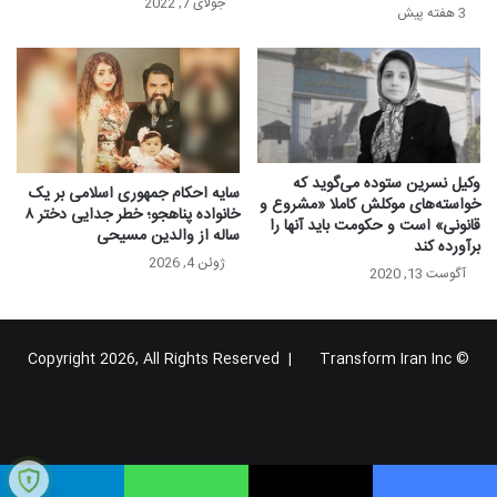
جولای 7, 2022
3 هفته پیش
وکیل نسرین ستوده می‌گوید که
سایه احکام جمهوری اسلامی بر یک
خواسته‌های موکلش کاملا «مشروع و
خانواده پناهجو؛ خطر جدایی دختر ۸
قانونی» است و حکومت باید آنها را
ساله از والدین مسیحی
برآورده کند
ژوئن 4, 2026
آگوست 13, 2020
Transform Iran Inc
© Copyright 2026, All Rights Reserved |
خوراک
فیس
X
یوتیوب
اینستاگرام
تلگرام
گوگل
بوک
پلاس