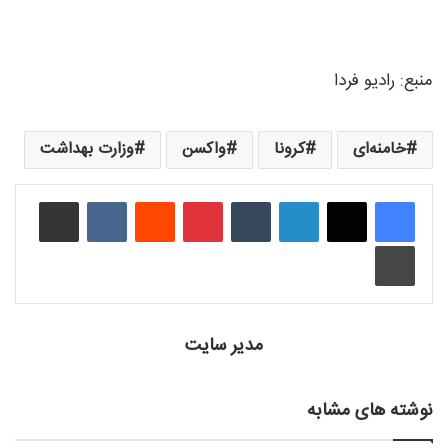
منبع: رادیو فردا
خامنه‌ای
کرونا
واکسن
وزارت بهداشت
لینکدین
‫تامبلر
‫پین‌ترست
‫رددیت
‫VKontakte
اشتراک گذاری از طریق ایمیل
چاپ
مدیر سایت
نوشته های مشابه