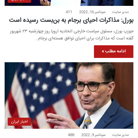
مدیر سایت
سپتامبر 16, 2022
411
بورل: مذاکرات احیای برجام به بن‌بست رسیده است
جوزپ بورل، مسئول سیاست خارجی اتحادیه اروپا روز چهارشنبه ۲۳ شهریور
گفته است که مذاکرات برای احیای توافق هسته‌ای برجام…
ادامه مطلب »
اخبار ایران
مدیر سایت
سپتامبر 9, 2022
488