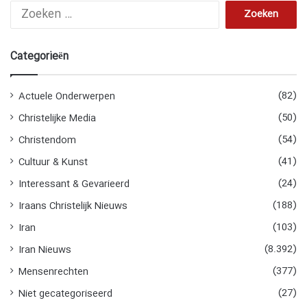
Z
o
e
k
Categorieën
e
n
n
(82)
Actuele Onderwerpen
a
(50)
Christelijke Media
a
r
(54)
Christendom
:
(41)
Cultuur & Kunst
(24)
Interessant & Gevarieerd
(188)
Iraans Christelijk Nieuws
(103)
Iran
(8.392)
Iran Nieuws
(377)
Mensenrechten
(27)
Niet gecategoriseerd