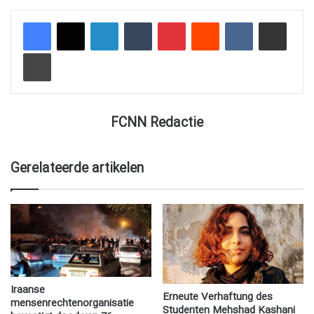
LinkedIn
Tumblr
Pinterest
Reddit
VKontakte
Delen via e-mail
Afdrukken
FCNN Redactie
Gerelateerde artikelen
Iraanse
Erneute Verhaftung des
mensenrechtenorganisatie
Studenten Mehshad Kashani