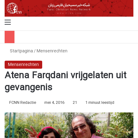
Menu
Z
Startpagina
/
Mensenrechten
Mensenrechten
Atena Farqdani vrijgelaten uit
gevangenis
FCNN Redactie
mei 4, 2016
21
1 minuut leestijd