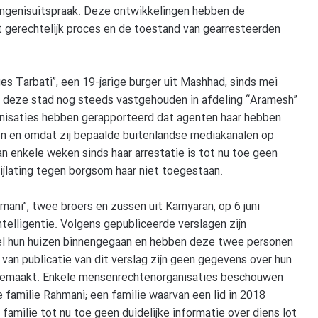
angenisuitspraak. Deze ontwikkelingen hebben de
 gerechtelijk proces en de toestand van gearresteerden
s Tarbati”, een 19-jarige burger uit Mashhad, sinds mei
n deze stad nog steeds vastgehouden in afdeling “Aramesh”
nisaties hebben gerapporteerd dat agenten haar hebben
on en omdat zij bepaalde buitenlandse mediakanalen op
an enkele weken sinds haar arrestatie is tot nu toe geen
rijlating tegen borgsom haar niet toegestaan.
hmani”, twee broers en zussen uit Kamyaran, op 6 juni
ntelligentie. Volgens gepubliceerde verslagen zijn
evel hun huizen binnengegaan en hebben deze twee personen
n publicatie van dit verslag zijn geen gegevens over hun
r gemaakt. Enkele mensenrechtenorganisaties beschouwen
e familie Rahmani; een familie waarvan een lid in 2018
amilie tot nu toe geen duidelijke informatie over diens lot