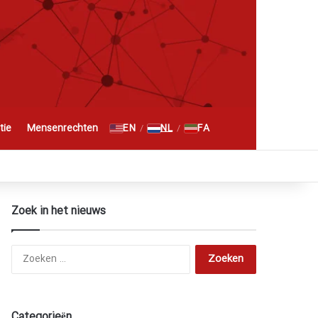
Zoeken naar
EN
NL
FA
tie
Mensenrechten
/
/
RSS
Facebook
X
YouTube
Instagram
Telegram
گوگل پلاس
Zoek in het nieuws
Zoeken
naar:
Categorieën