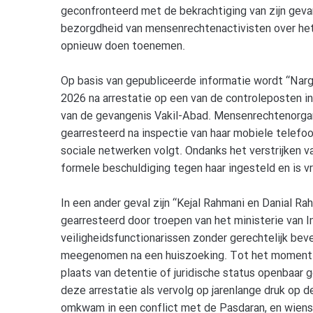
geconfronteerd met de bekrachtiging van zijn gev
bezorgdheid van mensenrechtenactivisten over het
opnieuw doen toenemen.
Op basis van gepubliceerde informatie wordt “Narge
2026 na arrestatie op een van de controleposten i
van de gevangenis Vakil-Abad. Mensenrechtenorga
gearresteerd na inspectie van haar mobiele telefo
sociale netwerken volgt. Ondanks het verstrijken v
formele beschuldiging tegen haar ingesteld en is v
In een ander geval zijn “Kejal Rahmani en Danial Ra
gearresteerd door troepen van het ministerie van I
veiligheidsfunctionarissen zonder gerechtelijk b
meegenomen na een huiszoeking. Tot het moment va
plaats van detentie of juridische status openbaa
deze arrestatie als vervolg op jarenlange druk op d
omkwam in een conflict met de Pasdaran, en wiens f