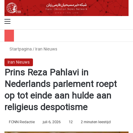
Menu
Z
Startpagina
/
Iran Nieuws
Iran Nieuws
Prins Reza Pahlavi in
Nederlands parlement roept
op tot einde aan hulde aan
religieus despotisme
FCNN Redactie
juli 6, 2026
12
2 minuten leestijd