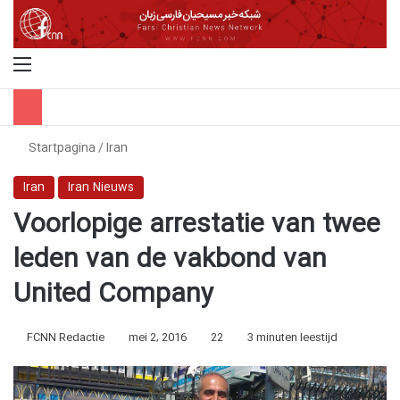
Menu
Z
Startpagina
/
Iran
Iran
Iran Nieuws
Voorlopige arrestatie van twee
leden van de vakbond van
United Company
FCNN Redactie
mei 2, 2016
22
3 minuten leestijd