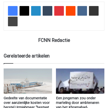
LinkedIn
Tumblr
Pinterest
Reddit
VKontakte
Delen via e-mail
Afdrukken
FCNN Redactie
Gerelateerde artikelen
Gedeelte van documentatie
Een jongeman zou onder
over aanzienlijke kosten voor
marteling door ambtenaren
herstel Urmiahmeer “bestaat
van het Khramabad-