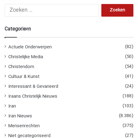
Z
o
e
k
Categorieën
e
n
n
(82)
Actuele Onderwerpen
a
(50)
Christelijke Media
a
r
(54)
Christendom
:
(41)
Cultuur & Kunst
(24)
Interessant & Gevarieerd
(188)
Iraans Christelijk Nieuws
(103)
Iran
(8.386)
Iran Nieuws
(375)
Mensenrechten
(27)
Niet gecategoriseerd