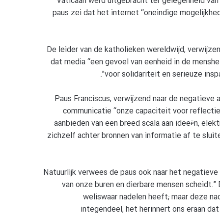
Vaticaan werd uitgebracht ter gelegenheid van
paus zei dat het internet “oneindige mogelijkhed
De leider van de katholieken wereldwijd, verwijze
dat media “een gevoel van eenheid in de mensheid
voor solidariteit en serieuze ins
Paus Franciscus, verwijzend naar de negatieve 
communicatie “onze capaciteit voor reflectie 
aanbieden van een breed scala aan ideeën, ele
zichzelf achter bronnen van informatie af te sluit
Natuurlijk verwees de paus ook naar het negatieve 
van onze buren en dierbare mensen scheidt.” D
weliswaar nadelen heeft; maar deze nad
integendeel, het herinnert ons eraan dat