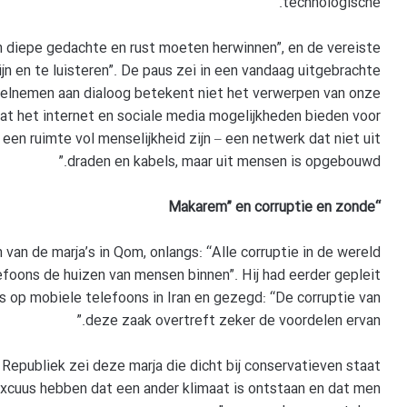
technologische.”
n diepe gedachte en rust moeten herwinnen”, en de vereiste
zijn en te luisteren”. De paus zei in een vandaag uitgebrachte
Deelnemen aan dialoog betekent niet het verwerpen van onze
dat het internet en sociale media mogelijkheden bieden voor
n een ruimte vol menselijkheid zijn – een netwerk dat niet uit
draden en kabels, maar uit mensen is opgebouwd.”
“Makarem” en corruptie en zonde
van de marja’s in Qom, onlangs: “Alle corruptie in de wereld
lefoons de huizen van mensen binnen”. Hij had eerder gepleit
 op mobiele telefoons in Iran en gezegd: “De corruptie van
deze zaak overtreft zeker de voordelen ervan.”
Republiek zei deze marja die dicht bij conservatieven staat
cuus hebben dat een ander klimaat is ontstaan en dat men