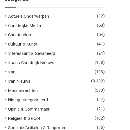
n
n
a
(82)
Actuele Onderwerpen
a
(50)
Christelijke Media
r
:
(54)
Christendom
(41)
Cultuur & Kunst
(24)
Interessant & Gevarieerd
(188)
Iraans Christelijk Nieuws
(103)
Iran
(8.382)
Iran Nieuws
(373)
Mensenrechten
(27)
Niet gecategoriseerd
(21)
Opinie & Commentaar
(102)
Religies & Geloof
(86)
Speciale Artikelen & Rapporten