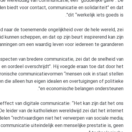
 de Werelddag van Communicatie, een “goddelijke gave”. De
en biedt voor contact, communicatie en solidariteit” en dat
dit “werkelijk iets goeds is”.
nd naar de toenemende ongelijkheid over de hele wereld, zei
 kunnen scheppen, en dat op zijn beurt inspirerend kan zijn
panningen om een waardig leven voor iedereen te garanderen”.
aspecten van bredere communicatie, zei dat de snelheid van
en oordeel overschrijdt”. Hij voegde eraan toe dat door het
ktronische communicatievormen “mensen ook in staat stellen
en die alleen hun eigen idealen en overtuigingen of politieke
en economische belangen ondersteunen”.
effect van digitale communicatie: “Het kan zijn dat het ons
e leider van de katholieken wereldwijd zei dat het internet
elen “rechtvaardigen niet het verwerpen van sociale media;
 communicatie uiteindelijk een menselijke prestatie is, geen