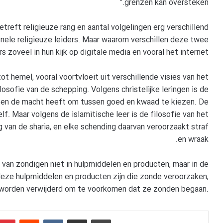
grenzen kan oversteken.”
reft religieuze rang en aantal volgelingen erg verschillend
onele religieuze leiders. Maar waarom verschillen deze twee
s zoveel in hun kijk op digitale media en vooral het internet?
ot hemel, vooral voortvloeit uit verschillende visies van het
osofie van de schepping. Volgens christelijke leringen is de
 en de macht heeft om tussen goed en kwaad te kiezen. De
lf. Maar volgens de islamitische leer is de filosofie van het
van de sharia, en elke schending daarvan veroorzaakt straf
en wraak.
van zondigen niet in hulpmiddelen en producten, maar in de
deze hulpmiddelen en producten zijn die zonde veroorzaken,
 worden verwijderd om te voorkomen dat ze zonden begaan.
Pinterest
Reddit
VKontakte
Delen via e-mail
Afdrukken