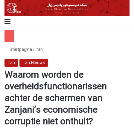
Menu
Z
Startpagina
/
Iran
Iran
Iran Nieuws
Waarom worden de
overheidsfunctionarissen
achter de schermen van
Zanjani’s economische
corruptie niet onthult?