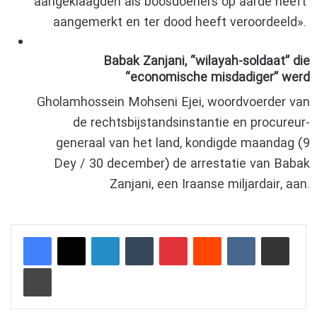
aangeklaagden als boosdoeners op aarde heeft
aangemerkt en ter dood heeft veroordeeld».
Babak Zanjani, “wilayah-soldaat” die
“economische misdadiger” werd
Gholamhossein Mohseni Ejei, woordvoerder van
de rechtsbijstandsinstantie en procureur-
generaal van het land, kondigde maandag (9
Dey / 30 december) de arrestatie van Babak
Zanjani, een Iraanse miljardair, aan.
LinkedIn
Tumblr
Pinterest
Reddit
VKontakte
Delen via e-mail
Afdrukken