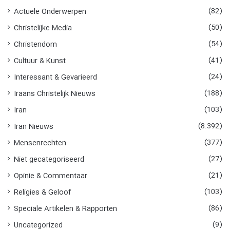
n
(82)
Actuele Onderwerpen
a
(50)
Christelijke Media
a
r
(54)
Christendom
:
(41)
Cultuur & Kunst
(24)
Interessant & Gevarieerd
(188)
Iraans Christelijk Nieuws
(103)
Iran
(8.392)
Iran Nieuws
(377)
Mensenrechten
(27)
Niet gecategoriseerd
(21)
Opinie & Commentaar
(103)
Religies & Geloof
(86)
Speciale Artikelen & Rapporten
(9)
Uncategorized