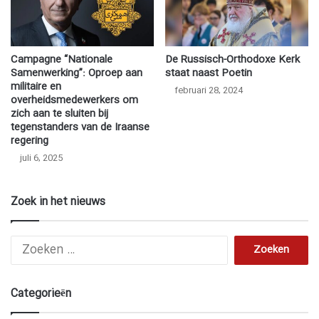
Campagne “Nationale
De Russisch-Orthodoxe Kerk
Samenwerking”: Oproep aan
staat naast Poetin
militaire en
februari 28, 2024
overheidsmedewerkers om
zich aan te sluiten bij
tegenstanders van de Iraanse
regering
juli 6, 2025
Zoek in het nieuws
Z
o
e
k
Categorieën
e
n