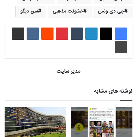
جی دی ونس
خشونت مذهبی
سن دیگو
لینکدین
‫تامبلر
‫پین‌ترست
‫رددیت
‫VKontakte
اشتراک گذاری از طریق ایمیل
چاپ
مدیر سایت
نوشته های مشابه