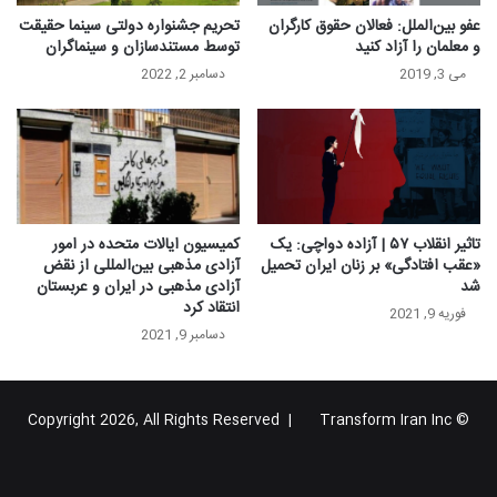
عفو بین‌الملل: فعالان حقوق کارگران
تحریم جشنواره دولتی سینما حقیقت
و معلمان را آزاد کنید
توسط مستندسازان و سینماگران
می 3, 2019
دسامبر 2, 2022
تاثیر انقلاب ۵۷ | آزاده دواچی: یک
کمیسیون ایالات متحده در امور
«عقب افتادگی» بر زنان ایران تحمیل
آزادی مذهبی بین‌المللی از نقض
شد
آزادی مذهبی در ایران و عربستان
انتقاد کرد
فوریه 9, 2021
دسامبر 9, 2021
Transform Iran Inc
© Copyright 2026, All Rights Reserved |
خوراک
فیس
X
یوتیوب
اینستاگرام
تلگرام
گوگل