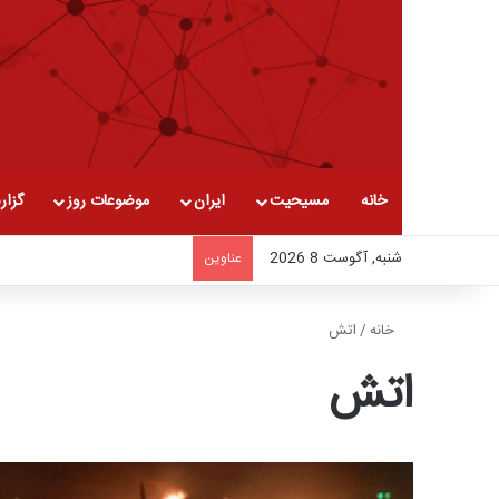
خانه
مسیحیت
ایران
موضوعات روز
گزار
شنبه, آگوست 8 2026
عناوین
خانه
/
اتش
اتش