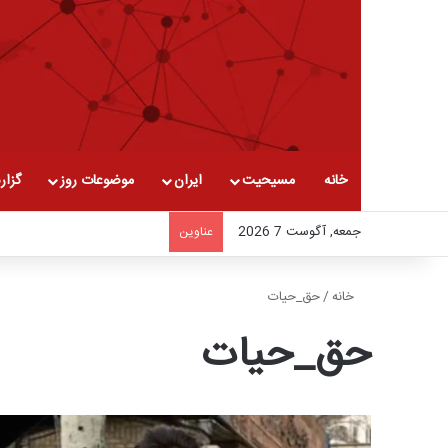
خانه
مسیحیت
ایران
موضوعات روز
گزار
جمعه, آگوست 7 2026
عناوین
خانه
/
حق_حیات
حق_حیات