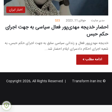
اخبار ایران
مدیر سایت
جولای 11, 2023
533
احضار خدیجه مهدی‌پور فعال سیاسی به جهت اجرای
حکم حبس
خدیجه مهدی‌پور فعال و زندانی سیاسی سابق به جهت اجرای حکم حبس، به
شعبه اجرای احکام دادسرای ایلام احضار شد.…
ادامه مطلب »
Transform Iran Inc
© Copyright 2026, All Rights Reserved |
خوراک
فیس
X
یوتیوب
اینستاگرام
تلگرام
گوگل
بوک
پلاس