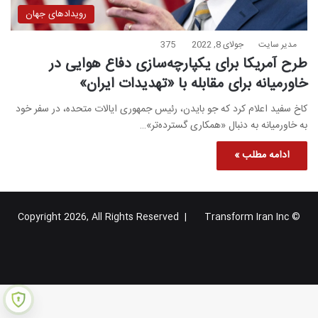
رویدادهای جهان
مدیر سایت
جولای 8, 2022
375
طرح آمریکا برای یکپارچه‌سازی دفاع هوایی در
خاورمیانه برای مقابله با «تهدیدات ایران»
کاخ سفید اعلام کرد که جو بایدن، رئیس جمهوری ایالات متحده، در سفر خود
به خاورمیانه به دنبال «همکاری گسترده‌تر»…
ادامه مطلب »
Transform Iran Inc
© Copyright 2026, All Rights Reserved |
خوراک
فیس
X
یوتیوب
اینستاگرام
تلگرام
گوگل
بوک
پلاس