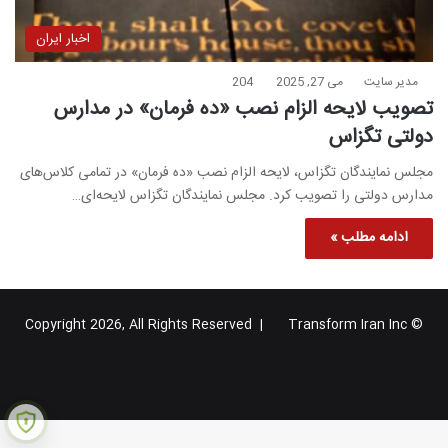
اخبار ایران
مدیر سایت
می 27, 2025
204
تصویب لایحه الزام نصب «ده فرمان» در مدارس
دولتی تگزاس
مجلس نمایندگان تگزاس، لایحه الزام نصب «ده فرمان» در تمامی کلاس‌های
مدارس دولتی را تصویب کرد. مجلس نمایندگان تگزاس لایحه‌ای…
ادامه مطلب »
Transform Iran Inc
© Copyright 2026, All Rights Reserved |
خوراک
فیس
X
یوتیوب
اینستاگرام
تلگرام
گوگل
بوک
پلاس