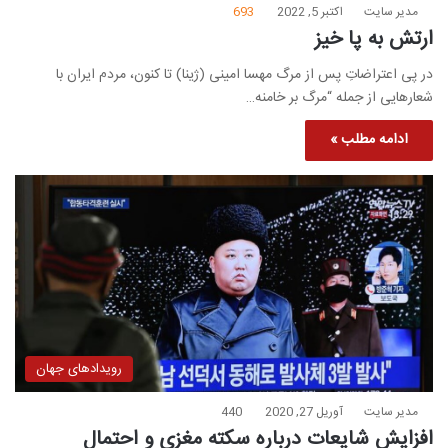
مدیر سایت
اکتبر 5, 2022
693
ارتش به پا خیز
در پی اعتراضاتِ پس از مرگ مهسا امینی (ژینا) تا کنون، مردم ایران با
شعارهایی از جمله “مرگ بر خامنه…
ادامه مطلب »
رویدادهای جهان
مدیر سایت
آوریل 27, 2020
440
افزایش شایعات درباره سکته مغزی و احتمال