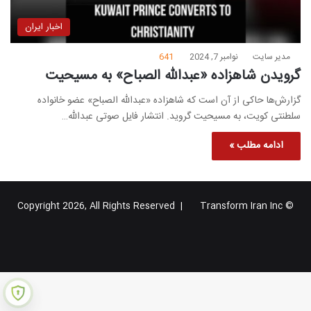
اخبار ایران
مدیر سایت
نوامبر 7, 2024
641
گرویدن شاهزاده «عبدالله الصباح» به مسیحیت
گزارش‌ها حاکی از آن است که شاهزاده «عبدالله الصباح» عضو خانواده
سلطنتی کویت، به مسیحیت گروید. انتشار فایل صوتی عبدالله…
ادامه مطلب »
Transform Iran Inc
© Copyright 2026, All Rights Reserved |
خوراک
فیس
X
یوتیوب
اینستاگرام
تلگرام
گوگل
بوک
پلاس