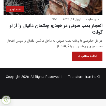
اخبار ایران
مدیر سایت
آوریل 11, 2023
364
انفجار بمب صوتی در خودرو چشمان دانیال را از او
گرفت
عوامل حکومتی با پرتاب بمب صوتی به داخل ماشین دانیال و سپس انفجار
بمب، بینایی چشمان او را گرفتند. از…
ادامه مطلب »
Transform Iran Inc
© Copyright 2026, All Rights Reserved |
خوراک
فیس
X
یوتیوب
اینستاگرام
تلگرام
گوگل
بوک
پلاس