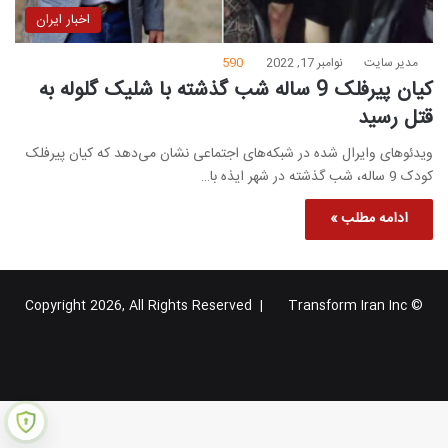
اخبار ایران
مدیر سایت
نوامبر 17, 2022
590
کیان پیرفلک 9 ساله شب گذشته با شلیک گلوله به
قتل رسید
ویدئوهای وایرال شده در شبکه‌های اجتماعی نشان می‌دهد که کیان پیرفلک
کودک 9 ساله، شب گذشته در شهر ایذه با…
ادامه مطلب »
Transform Iran Inc
© Copyright 2026, All Rights Reserved |
خوراک
فیس
X
یوتیوب
اینستاگرام
تلگرام
گوگل
بوک
پلاس