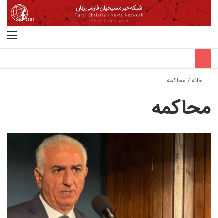
جستجو برای
منو
خانه
/
محاکمه
محاکمه