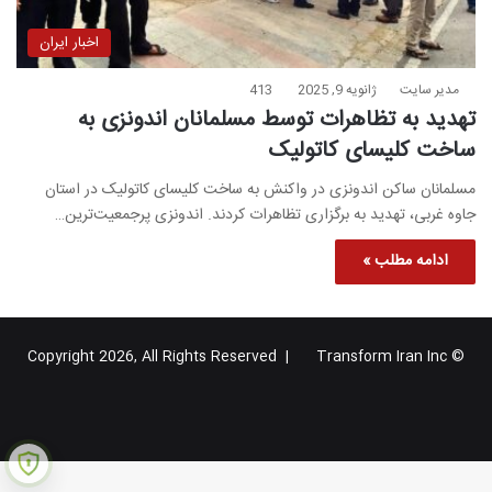
اخبار ایران
مدیر سایت
ژانویه 9, 2025
413
تهدید به تظاهرات توسط مسلمانان اندونزی به
ساخت کلیسای کاتولیک
مسلمانان ساکن اندونزی در واکنش به ساخت کلیسای کاتولیک در استان
جاوه غربی، تهدید به برگزاری تظاهرات کردند. اندونزی پرجمعیت‌ترین…
ادامه مطلب »
Transform Iran Inc
© Copyright 2026, All Rights Reserved |
خوراک
فیس
X
یوتیوب
اینستاگرام
تلگرام
گوگل
بوک
پلاس