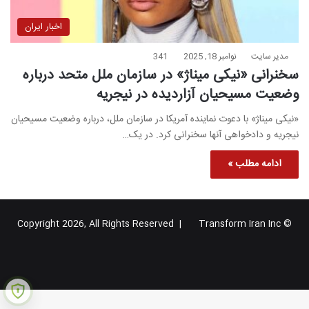
اخبار ایران
مدیر سایت
نوامبر 18, 2025
341
سخنرانی «نیکی میناژ» در سازمان ملل متحد درباره
وضعیت مسیحیان آزار‌دیده در نیجریه
«نیکی میناژ» با دعوت نماینده آمریکا در سازمان ملل، درباره وضعیت مسیحیان
نیجریه و دادخواهی آنها سخنرانی کرد. در یک…
ادامه مطلب »
Transform Iran Inc
© Copyright 2026, All Rights Reserved |
خوراک
فیس
X
یوتیوب
اینستاگرام
تلگرام
گوگل
بوک
پلاس