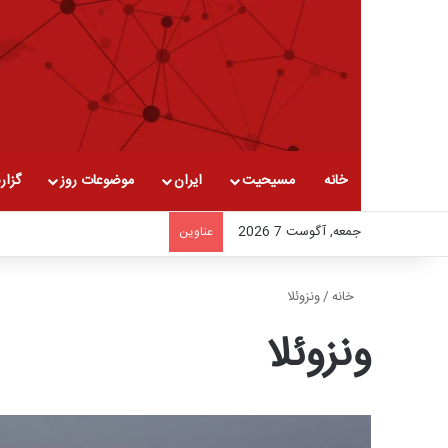
خانه
مسیحیت
ایران
موضوعات روز
گزار
جمعه, آگوست 7 2026
عناوین
خانه
/
ونزوئلا
ونزوئلا